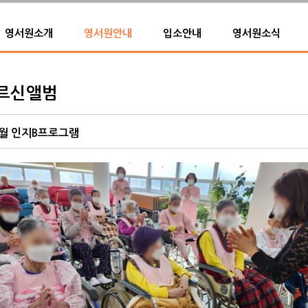
영서원소개
영서원안내
입소안내
영서원소식
르신앨범
월 인지B프로그램