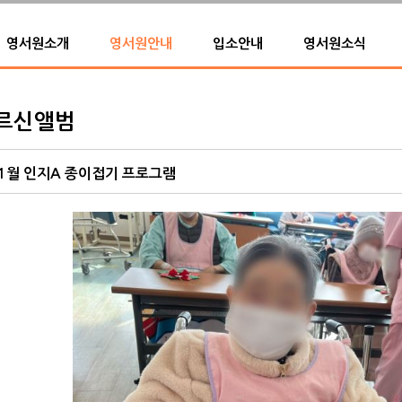
영서원소개
영서원안내
입소안내
영서원소식
르신앨범
1월 인지A 종이접기 프로그램