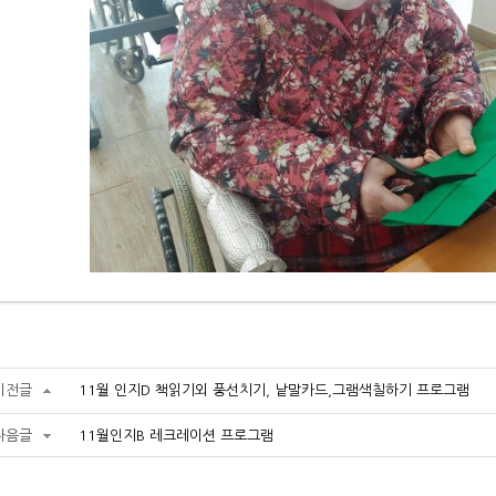
이전글
11월 인지D 책읽기외 풍선치기, 낱말카드,그램색칠하기 프로그램
다음글
11월인지B 레크레이션 프로그램