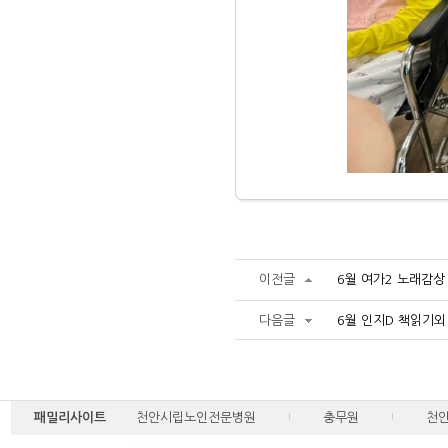
이전글
6월 여가2 노래감상
다음글
6월 인지D 책읽기외
패밀리사이트
천안시립노인전문병원
충무원
천